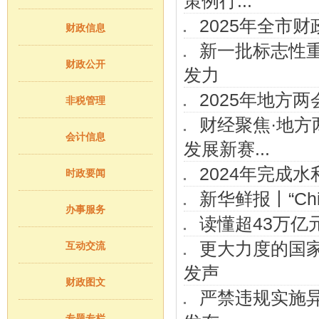
策例行...
2025年全市
财政信息
新一批标志性重
财政公开
发力
2025年地方
非税管理
财经聚焦·地方
会计信息
发展新赛...
2024年完成水
时政要闻
新华鲜报丨“Chin
办事服务
读懂超43万亿
更大力度的国家
互动交流
发声
财政图文
严禁违规实施
专题专栏