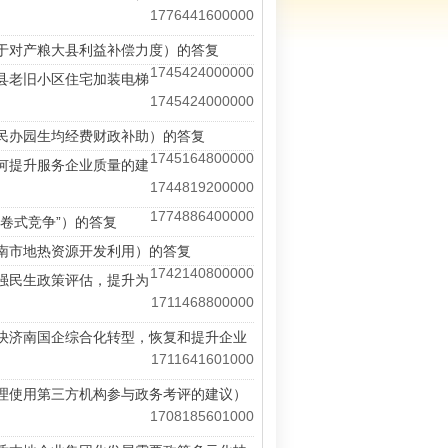
1776441600000
关于对产粮大县利益补偿力度）的答复
1745424000000
阴县老旧小区住宅加装电梯
1745424000000
性民办园生均经费财政补助）的答复
1745164800000
如何提升服务企业质量的建
1744819200000
1774886400000
内卷式竞争”）的答复
济南市地热资源开发利用）的答复
1742140800000
加强民生政策评估，提升为
1711468800000
加快济南国企综合化转型，恢复和提升企业
1711641601000
合理使用第三方机构参与政务考评的建议）
1708185601000