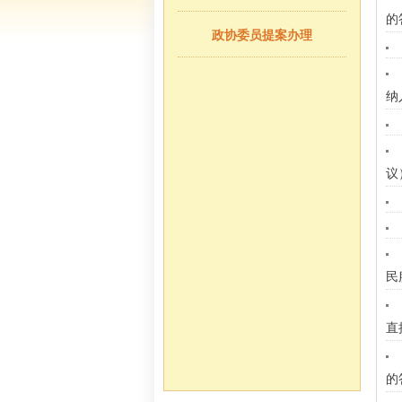
的
政协委员提案办理
纳
议
民
直
的